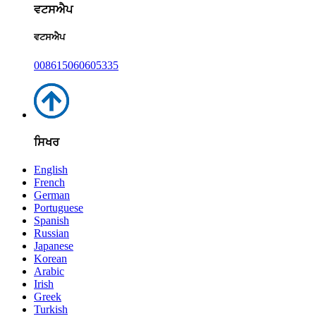
ਵਟਸਐਪ
ਵਟਸਐਪ
008615060605335
ਸਿਖਰ
English
French
German
Portuguese
Spanish
Russian
Japanese
Korean
Arabic
Irish
Greek
Turkish