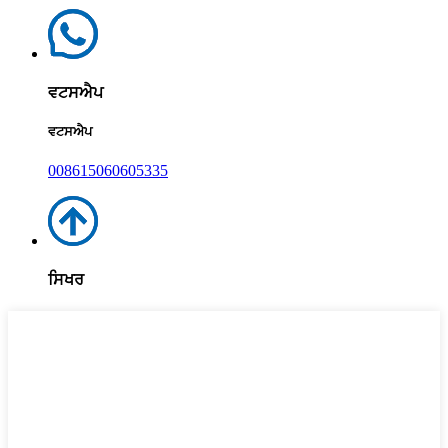
ਵਟਸਐਪ
ਵਟਸਐਪ
008615060605335
ਸਿਖਰ