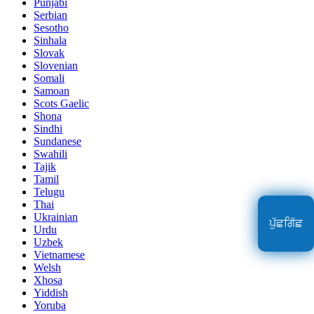
Punjabi
Serbian
Sesotho
Sinhala
Slovak
Slovenian
Somali
Samoan
Scots Gaelic
Shona
Sindhi
Sundanese
Swahili
Tajik
Tamil
Telugu
Thai
Ukrainian
ਪੁੱਛਗਿੱਛ
Urdu
Uzbek
Vietnamese
Welsh
Xhosa
Yiddish
Yoruba