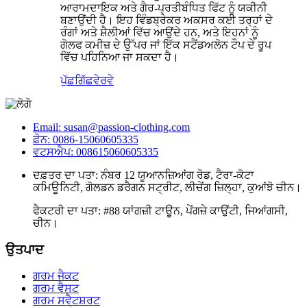
ਆਰਾਮਦਾਇਕ ਅਤੇ ਗੈਰ-ਪ੍ਰਤੀਬੰਧਿਤ ਫਿੱਟ ਨੂੰ ਯਕੀਨੀ
ਬਣਾਉਂਦੀ ਹੈ। ਇਹ ਵਿੰਡਬ੍ਰੇਕਰ ਅਕਸਰ ਕਈ ਤਰ੍ਹਾਂ ਦੇ
ਰੰਗਾਂ ਅਤੇ ਸ਼ੈਲੀਆਂ ਵਿੱਚ ਆਉਂਦੇ ਹਨ, ਅਤੇ ਇਹਨਾਂ ਨੂੰ
ਗੋਲਫ ਕਮੀਜ਼ ਦੇ ਉੱਪਰ ਜਾਂ ਇੱਕ ਸਟੈਂਡਅਲੋਨ ਟੌਪ ਦੇ ਰੂਪ
ਵਿੱਚ ਪਹਿਨਿਆ ਜਾ ਸਕਦਾ ਹੈ।
ਪੁੱਛਗਿੱਛ
ਵੇਰਵੇ
Email: susan@passion-clothing.com
ਫ਼ੋਨ: 0086-15060605335
ਵਟਸਐਪ: 008615060605335
ਦਫ਼ਤਰ ਦਾ ਪਤਾ: ਨੰਬਰ 12 ਯੂਆਨਜ਼ਿਆਂਗ ਰੋਡ, ਟੈਰਾ-ਕੋਟਾ
ਕਮਿਊਨਿਟੀ, ਗੋਲਡਨ ਡਰੈਗਨ ਸਟ੍ਰੀਟ, ਲੀਚੇਂਗ ਜ਼ਿਲ੍ਹਾ, ਕੁਆਂਝੋ ਚੀਨ।
ਫੈਕਟਰੀ ਦਾ ਪਤਾ: #88 ਯਾਂਗਜ਼ੀ ਟਾਊਨ, ਪੇਂਗਜ਼ੇ ਕਾਉਂਟੀ, ਜਿਆਂਗਸੀ,
ਚੀਨ।
ਉਤਪਾਦ
ਗਰਮ ਜੈਕਟ
ਗਰਮ ਵੈਸਟ
ਗਰਮ ਸਵੈਟਸ਼ਰਟ