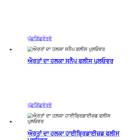
ਪੁੱਛਗਿੱਛ
ਵੇਰਵੇ
ਔਰਤਾਂ ਦਾ ਹਲਕਾ ਸਨੈਪ ਫਲੀਸ ਪੁਲਓਵਰ
ਪੁੱਛਗਿੱਛ
ਵੇਰਵੇ
ਔਰਤਾਂ ਦਾ ਹਲਕਾ ਹਾਈਬ੍ਰਿਡਾਈਜ਼ਡ ਫਲੀਸ