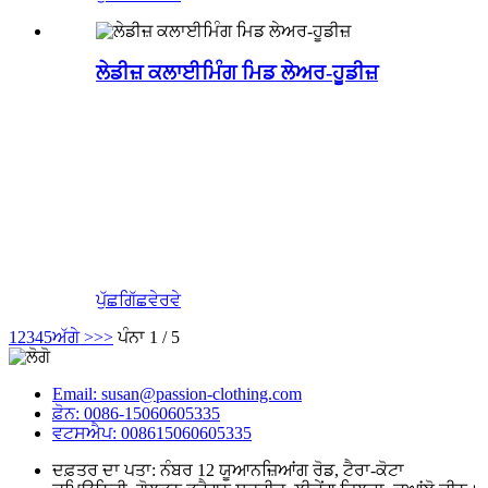
ਲੇਡੀਜ਼ ਕਲਾਈਮਿੰਗ ਮਿਡ ਲੇਅਰ-ਹੂਡੀਜ਼
ਪੁੱਛਗਿੱਛ
ਵੇਰਵੇ
1
2
3
4
5
ਅੱਗੇ >
>>
ਪੰਨਾ 1 / 5
Email: susan@passion-clothing.com
ਫ਼ੋਨ: 0086-15060605335
ਵਟਸਐਪ: 008615060605335
ਦਫ਼ਤਰ ਦਾ ਪਤਾ: ਨੰਬਰ 12 ਯੂਆਨਜ਼ਿਆਂਗ ਰੋਡ, ਟੈਰਾ-ਕੋਟਾ