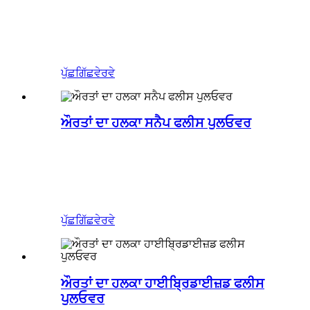
ਪੁੱਛਗਿੱਛ
ਵੇਰਵੇ
ਔਰਤਾਂ ਦਾ ਹਲਕਾ ਸਨੈਪ ਫਲੀਸ ਪੁਲਓਵਰ
ਪੁੱਛਗਿੱਛ
ਵੇਰਵੇ
ਔਰਤਾਂ ਦਾ ਹਲਕਾ ਹਾਈਬ੍ਰਿਡਾਈਜ਼ਡ ਫਲੀਸ
ਪੁਲਓਵਰ