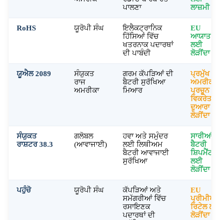
ਪਾਲਣਾ
ਲਾਜ਼ਮੀ
RoHS
ਯੂਰੋਪੀ ਸੰਘ
ਇਲੈਕਟ੍ਰਾਨਿਕ
EU
ਹਿੱਸਿਆਂ ਵਿੱਚ
ਆਯਾਤ
ਖਤਰਨਾਕ ਪਦਾਰਥਾਂ
ਲਈ
ਦੀ ਪਾਬੰਦੀ
ਲੋੜੀਂਦਾ ਹੈ
ਯੂਐਲ 2089
ਸੰਯੁਕਤ
ਗਰਮ ਕੱਪੜਿਆਂ ਦੀ
ਪ੍ਰਮੁੱਖ
ਰਾਜ
ਬੈਟਰੀ ਸੁਰੱਖਿਆ
ਅਮਰੀਕੀ
ਅਮਰੀਕਾ
ਮਿਆਰ
ਪ੍ਰਚੂਨ
ਵਿਕਰੇਤਾਵਾਂ
ਦੁਆਰਾ
ਲੋੜੀਂਦਾ
ਸੰਯੁਕਤ
ਗਲੋਬਲ
ਹਵਾ ਅਤੇ ਸਮੁੰਦਰ
ਸਾਰੀਆਂ
ਰਾਸ਼ਟਰ 38.3
(ਆਵਾਜਾਈ)
ਲਈ ਲਿਥੀਅਮ
ਬੈਟਰੀ
ਬੈਟਰੀ ਆਵਾਜਾਈ
ਸ਼ਿਪਮੈਂਟਾਂ
ਸੁਰੱਖਿਆ
ਲਈ
ਲੋੜੀਂਦਾ ਹੈ
ਪਹੁੰਚੋ
ਯੂਰੋਪੀ ਸੰਘ
ਕੱਪੜਿਆਂ ਅਤੇ
EU
ਸਮੱਗਰੀਆਂ ਵਿੱਚ
ਪ੍ਰੀਮੀਅ
ਰਸਾਇਣਕ
ਰਿਟੇਲ ਲ
ਪਦਾਰਥਾਂ ਦੀ
ਲੋੜੀਂਦਾ ਹੈ