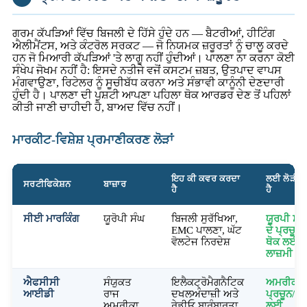
ਗਰਮ ਕੱਪੜਿਆਂ ਵਿੱਚ ਬਿਜਲੀ ਦੇ ਹਿੱਸੇ ਹੁੰਦੇ ਹਨ — ਬੈਟਰੀਆਂ, ਹੀਟਿੰਗ
ਐਲੀਮੈਂਟਸ, ਅਤੇ ਕੰਟਰੋਲ ਸਰਕਟ — ਜੋ ਨਿਯਮਕ ਜ਼ਰੂਰਤਾਂ ਨੂੰ ਚਾਲੂ ਕਰਦੇ
ਹਨ ਜੋ ਮਿਆਰੀ ਕੱਪੜਿਆਂ 'ਤੇ ਲਾਗੂ ਨਹੀਂ ਹੁੰਦੀਆਂ। ਪਾਲਣਾ ਨਾ ਕਰਨਾ ਕੋਈ
ਸੰਖੇਪ ਜੋਖਮ ਨਹੀਂ ਹੈ: ਇਸਦੇ ਨਤੀਜੇ ਵਜੋਂ ਕਸਟਮ ਜ਼ਬਤ, ਉਤਪਾਦ ਵਾਪਸ
ਮੰਗਵਾਉਣਾ, ਰਿਟੇਲਰ ਨੂੰ ਸੂਚੀਬੱਧ ਕਰਨਾ ਅਤੇ ਸੰਭਾਵੀ ਕਾਨੂੰਨੀ ਦੇਣਦਾਰੀ
ਹੁੰਦੀ ਹੈ। ਪਾਲਣਾ ਦੀ ਪੁਸ਼ਟੀ ਆਪਣਾ ਪਹਿਲਾ ਥੋਕ ਆਰਡਰ ਦੇਣ ਤੋਂ ਪਹਿਲਾਂ
ਕੀਤੀ ਜਾਣੀ ਚਾਹੀਦੀ ਹੈ, ਬਾਅਦ ਵਿੱਚ ਨਹੀਂ।
ਮਾਰਕੀਟ-ਵਿਸ਼ੇਸ਼ ਪ੍ਰਮਾਣੀਕਰਣ ਲੋੜਾਂ
ਇਹ ਕੀ ਕਵਰ ਕਰਦਾ
ਲਈ ਲੋੜੀਂਦ
ਸਰਟੀਫਿਕੇਸ਼ਨ
ਬਾਜ਼ਾਰ
ਹੈ
ਹੈ
ਸੀਈ ਮਾਰਕਿੰਗ
ਯੂਰੋਪੀ ਸੰਘ
ਬਿਜਲੀ ਸੁਰੱਖਿਆ,
ਯੂਰਪੀ ਸੰਘ
EMC ਪਾਲਣਾ, ਘੱਟ
ਦੇ ਪ੍ਰਚੂਨ/
ਵੋਲਟੇਜ ਨਿਰਦੇਸ਼
ਥੋਕ ਲਈ
ਲਾਜ਼ਮੀ
ਐਫਸੀਸੀ
ਸੰਯੁਕਤ
ਇਲੈਕਟ੍ਰੋਮੈਗਨੈਟਿਕ
ਅਮਰੀਕੀ
ਆਈਡੀ
ਰਾਜ
ਦਖਲਅੰਦਾਜ਼ੀ ਅਤੇ
ਪ੍ਰਚੂਨ/ਥੋ
ਅਮਰੀਕਾ
ਰੇਡੀਓ ਬਾਰੰਬਾਰਤਾ
ਲਈ